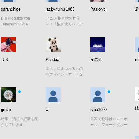
sarahchloe
jackyhuihui1983
Pasionic
若
Die Produkte von
アニメ 抱き枕の世界
JammerMFG/de
へ！「抱き枕カバーア
richten sich an
ニメ」グッズ満載。--
Anwender,
maidoshop
りり
Pandaa
かのん
m
暮らしにまつわるもの
やデザイン・アートな
どを載せていけたらと
思います。
●
●
ぱ
grove
w
ryuu1000
時事・話題の記事を紹
書家で趣味はバレーボ
介しています。
ール。フォークグルー
プ（WIND'S）は４０
数年ぶりに再結成して