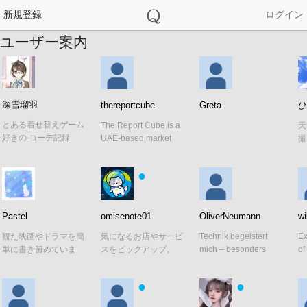
新規登録
ログイン
ユーザー案内
深雪瑠羽
thereportcube
Greta
ひ
とある着せ替えゲーム
The Report Cube is a
天
好きの コーデ記録
UAE-based market
撮
research and busi
す 
●
Pastel
omisenote01
OliverNeumann
wi
観た映画やドラマを簡
気になるお店やサービ
Technik begeistert
Ex
単に書き留めていま
スをピックアップ。
mich – besonders
of
す。 映画は主にテレ
思わず足を運びたくな
Funktechnik und mod
co
ビで鑑賞。
る魅力を発信していま
●
●
す