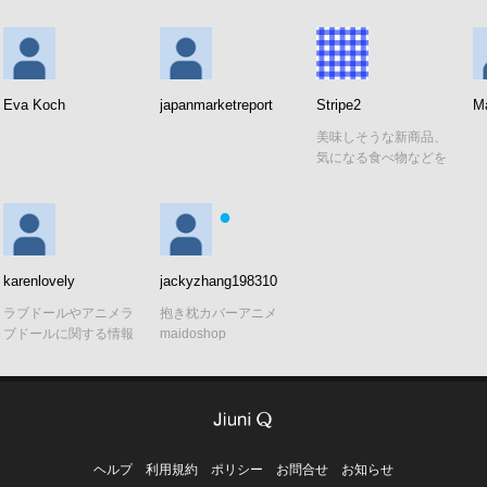
Eva Koch
japanmarketreport
Stripe2
Ma
美味しそうな新商品、
気になる食べ物などを
載せています。
●
karenlovely
jackyzhang198310
ラブドールやアニメラ
抱き枕カバーアニメ
ブドールに関する情報
maidoshop
を発信しています。
ブランド比較、素材の
特徴、選び方、最新ド
ール情報
ヘルプ
利用規約
ポリシー
お問合せ
お知らせ