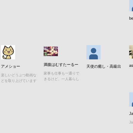
当時の懐かしい曲
be
満腹はむすたーるー
as
アメショー
天使の癒し・高級出
む
張デリヘル
家事も仕事も一通りで
楽しいどうぶつ動画な
きるけど、一人暮らし
どを取り上げています
8年目。 もっぱらサブ
~(=^–^)
スクで隙間を埋める、
空想会社員（女） ジ
ント
J
J