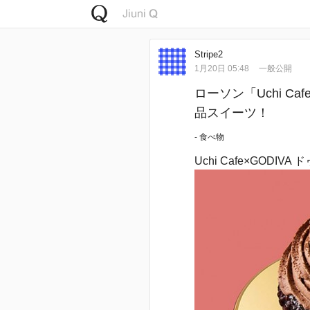
Stripe2
1月20日 05:48
一般公開
ローソン「Uchi Ca
品スイーツ！
- 食べ物
Uchi Cafe×GODIV