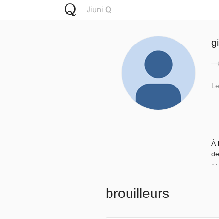
g
一
Le
À 
de
･･
brouilleurs