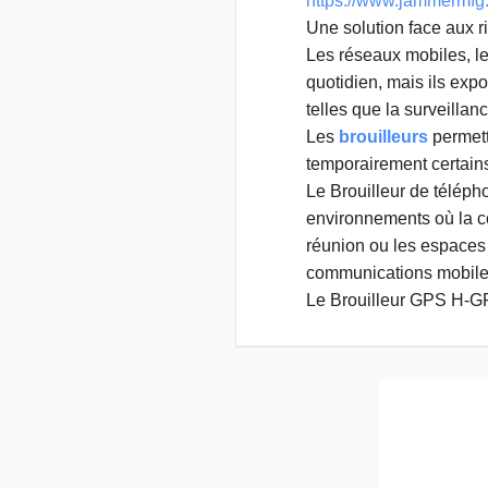
https://www.jammermfg.c
Une solution face aux 
Les réseaux mobiles, le
quotidien, mais ils exp
telles que la surveillanc
Les
brouilleurs
permett
temporairement certain
Le Brouilleur de téléph
environnements où la co
réunion ou les espaces
communications mobiles, 
Le Brouilleur GPS H-GP
capacité à offrir une pr
GPS non autorisé, ce qui 
particuliers souhaitant p
Ce dispositif agit en pe
difficile, voire impossib
portabilité, le
Brouilleu