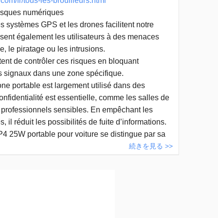
om/fr/tous-les-brouilleurs.html
risques numériques
s systèmes GPS et les drones facilitent notre
osent également les utilisateurs à des menaces
e, le piratage ou les intrusions.
ent de contrôler ces risques en bloquant
s signaux dans une zone spécifique.
one portable est largement utilisé dans des
nfidentialité est essentielle, comme les salles de
 professionnels sensibles. En empêchant les
il réduit les possibilités de fuite d’informations.
4 25W portable pour voiture se distingue par sa
続きを見る >>
otection mobile. Il est conçu pour empêcher le suivi
en fait un outil utile pour les entreprises et les
réserver leur confidentialité.
rturbant les signaux de localisation, rendant
le, le suivi précis d’un véhicule. Grâce à sa
r GPS H-GP4 25W portable pour voiture
peut