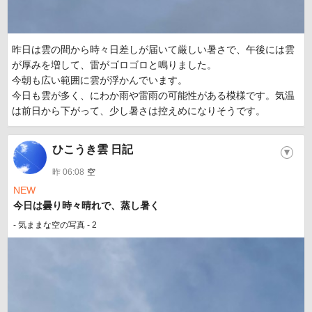
昨日は雲の間から時々日差しが届いて厳しい暑さで、午後には雲
が厚みを増して、雷がゴロゴロと鳴りました。
今朝も広い範囲に雲が浮かんでいます。
今日も雲が多く、にわか雨や雷雨の可能性がある模様です。気温
は前日から下がって、少し暑さは控えめになりそうです。
ひこうき雲 日記
▼
昨 06:08
空
NEW
今日は曇り時々晴れで、蒸し暑く
- 気ままな空の写真 - 2