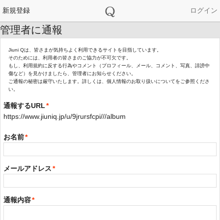
新規登録
ログイン
管理者に通報
Jiuni Qは、皆さまが気持ちよく利用できるサイトを目指しています。
そのためには、利用者の皆さまのご協力が不可欠です。
もし、利用規約に反する行為やコメント（プロフィール、メール、コメント、写真、誹謗中
傷など）を見かけましたら、管理者にお知らせください。
ご通報の秘密は厳守いたします。詳しくは、個人情報のお取り扱いについてをご参照くださ
い。
通報するURL
*
https://www.jiuniq.jp/u/9jrursfcpi///album
お名前
*
メールアドレス
*
通報内容
*