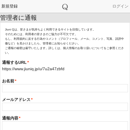
新規登録
ログイン
管理者に通報
Jiuni Qは、皆さまが気持ちよく利用できるサイトを目指しています。
そのためには、利用者の皆さまのご協力が不可欠です。
もし、利用規約に反する行為やコメント（プロフィール、メール、コメント、写真、誹謗中
傷など）を見かけましたら、管理者にお知らせください。
ご通報の秘密は厳守いたします。詳しくは、個人情報のお取り扱いについてをご参照くださ
い。
通報するURL
*
https://www.jiuniq.jp/u/7u2a47zbfd
お名前
*
メールアドレス
*
通報内容
*