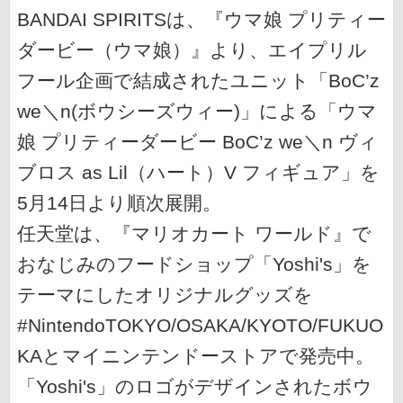
BANDAI SPIRITSは、『ウマ娘 プリティー
ダービー（ウマ娘）』より、エイプリル
フール企画で結成されたユニット「BoC’z
we＼n(ボウシーズウィー)」による「ウマ
娘 プリティーダービー BoC’z we＼n ヴィ
ブロス as Lil（ハート）V フィギュア」を
5月14日より順次展開。
任天堂は、『マリオカート ワールド』で
おなじみのフードショップ「Yoshi's」を
テーマにしたオリジナルグッズを
#NintendoTOKYO/OSAKA/KYOTO/FUKUO
KAとマイニンテンドーストアで発売中。
「Yoshi's」のロゴがデザインされたボウ